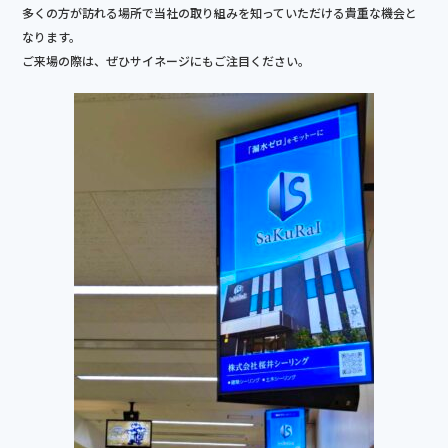
e
多くの方が訪れる場所で当社の取り組みを知っていただける貴重な機会と
b
なります。
ご来場の際は、ぜひサイネージにもご注目ください。
o
o
k